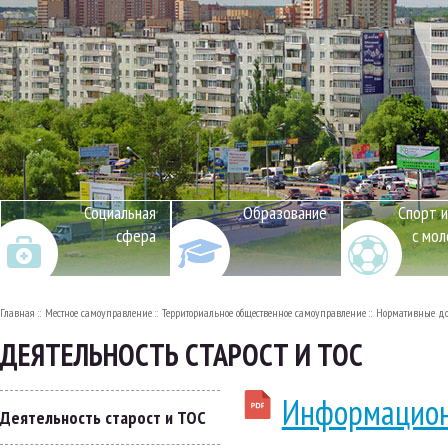
Социальная
Образование
Спорт и
сфера
с мо
Главная
Местное самоуправление
Территориальное общественное самоуправление
Нормативные д
ДЕЯТЕЛЬНОСТЬ СТАРОСТ И ТОС
Информационн
Деятельность старост и ТОС