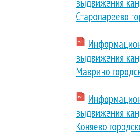
выдвижения канд
Старопареево го
Информационн
выдвижения канд
Маврино городск
Информационн
выдвижения канд
Коняево городск