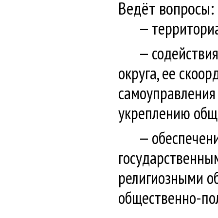
Ведёт вопросы:
территори
содействи
округа, ее скоо
самоуправления 
укреплению обще
обеспечен
государственны
религиозными о
общественно-пол