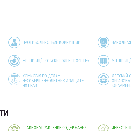
ПРОТИВОДЕЙСТВИЕ КОРРУПЦИИ
НАРОДНАЯ
МП ЩР «ЩЁЛКОВСКИЕ ЭЛЕКТРОСЕТИ»
МП ЩР «Щ
КОМИССИЯ ПО ДЕЛАМ
ДЕТСКИЙ 
НЕСОВЕРШЕННОЛЕТНИХ И ЗАЩИТЕ
ОБРАЗОВА
ИХ ПРАВ
ЮНАРМЕЕ
ТИ
ГЛАВНОЕ УПРАВЛЕНИЕ СОДЕРЖАНИЯ
ИНВЕСТИЦ