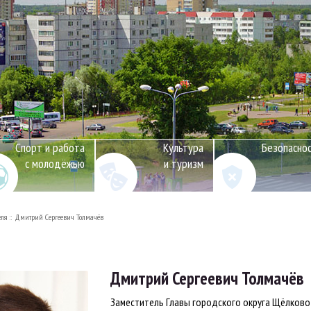
Спорт и работа
Культура
Безопасно
с молодёжью
и туризм
еля
Дмитрий Сергеевич Толмачёв
Дмитрий Сергеевич Толмачёв
Заместитель Главы городского округа Щёлково