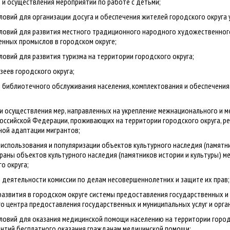
 и осуществления мероприятий по работе с детьми;
ловий для организации досуга и обеспечения жителей городского округа 
ловий для развития местного традиционного народного художественного 
нных промыслов в городском округе;
ловий для развития туризма на территории городского округа;
зеев городского округа;
и библиотечного обслуживания населения, комплектования и обеспечени
и осуществления мер, направленных на укрепление межнационального и 
оссийской Федерации, проживающих на территории городского округа, р
ной адаптации мигрантов;
 использования и популяризации объектов культурного наследия (памятн
храны объектов культурного наследия (памятников истории и культуры) м
о округа;
 деятельности комиссии по делам несовершеннолетних и защите их прав;
развития в городском округе системы предоставления государственных и 
 центра предоставления государственных и муниципальных услуг и орга
ловий для оказания медицинской помощи населению на территории город
антий бесплатного оказания гражданам медицинской помощи;