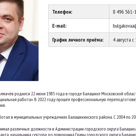
Телефон:
8 496 561-
E-mail:
bulgakovaa
График личного приёма:
4 августа с
лмачёв родился 22 июня 1985 года в городе Балашихе Московской област
оциальная работа». В 2022 году прошёл профессиональную переподготовк
ия.
аботал в муниципальных учреждениях Балашихинского района. С 2004 по 20
анимал различные должности в Администрации городского округа Балашиха.
танта, начальника сектора до помощника Главы городского округа Балаши