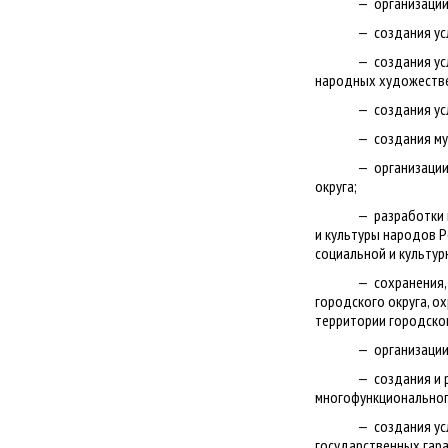
организации
создания ус
создания ус
народных художестве
создания ус
создания му
организаци
округа;
разработки 
и культуры народов Р
социальной и культур
сохранения,
городского округа, о
территории городског
организации
создания и 
многофункционального
создания ус
государственных гар