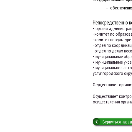
обеспечения
Непосредственно к
• органы администрац
· комитет по образов
· комитет по культуре 
· отдел по координац
· отдел по делам нес
• муниципальные обр
• муниципальные учре
• муниципальное авт
услуг городского окр
Осуществляет органи
Осуществляет контро
осуществления органа
Вернуться назад