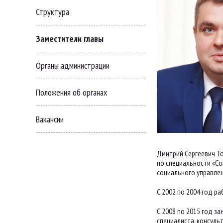
Структура
Заместители главы
Органы администрации
Положения об органах
Вакансии
Дмитрий Сергеевич То
по специальности «С
социального управлен
С 2002 по 2004 год р
С 2008 по 2015 год з
специалиста, консуль