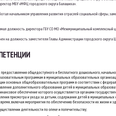
иректор МБУ «МФЦ городского округа Балашиха».
аботал начальником управления развития отраслей социальной сферы, за
нимал должность директора ГБУ СО МО «Межмуниципальный комплексный ц
ачен на должность заместителя Главы Администрации городского округа 
ПЕТЕНЦИИ
и предоставления общедоступного и бесплатного дошкольного, начально
азовательным программам в муниципальных образовательных организац
ции основных общеобразовательных программ в соответствии с федера
авления дополнительного образования детей в муниципальных образова
финансовое обеспечение которого осуществляется органами государствен
ления присмотра и ухода за детьми, содержания детей в муниципальных
 время, включая мероприятия по обеспечению безопасности их жизни и з
существлении деятельности по опеке и попечительству;