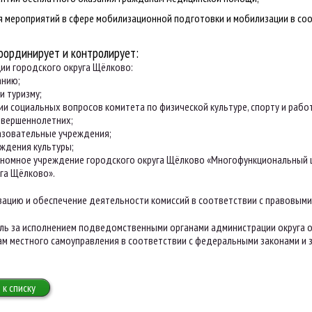
 мероприятий в сфере мобилизационной подготовки и мобилизации в со
оординирует и контролирует:
ии городского округа Щёлково:
анию;
и туризму;
ии социальных вопросов комитета по физической культуре, спорту и раб
овершеннолетних;
азовательные учреждения;
ждения культуры;
ономное учреждение городского округа Щёлково «Многофункциональный 
уга Щёлково».
зацию и обеспечение деятельности комиссий в соответствии с правовыми
ль за исполнением подведомственными органами администрации округа 
м местного самоуправления в соответствии с федеральными законами и 
 к списку