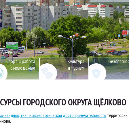
Спорт и работа
Культура
Безопасно
с молодёжью
и туризм
СУРСЫ ГОРОДСКОГО ОКРУГА ЩЁЛКОВО
ко-ландшафтная и археологическая достопримечательность
территории 
имова.