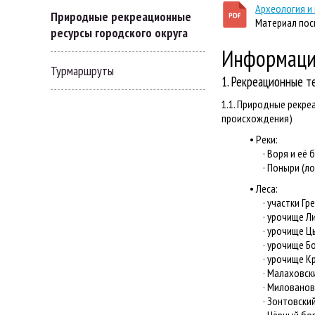
Археология и
Природные рекреационные
Материал пос
ресурсы городского округа
Информацио
Турмаршруты
1. Рекреационные 
1.1. Природные рекре
происхождения)
• Реки:
· Воря и её бе
· Поныри (лод
• Леса:
· участки Греб
· урочище Лип
· урочище Цыга
· урочище Боча
· урочище Крив
· Малаховский
· Миловановск
· Зонтовский л