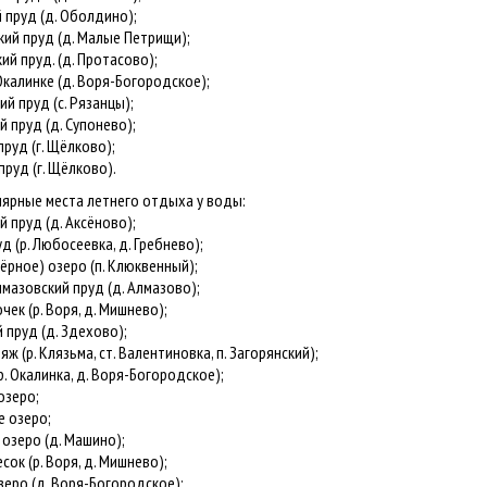
пруд (д. Оболдино);
й пруд (д. Малые Петрищи);
 пруд. (д. Протасово);
калинке (д. Воря-Богородское);
 пруд (с. Рязанцы);
пруд (д. Супонево);
уд (г. Щёлково);
руд (г. Щёлково).
лярные места летнего отдыха у воды:
пруд (д. Аксёново);
 (р. Любосеевка, д. Гребнево);
рное) озеро (п. Клюквенный);
азовский пруд (д. Алмазово);
к (р. Воря, д. Мишнево);
пруд (д. Здехово);
 (р. Клязьма, ст. Валентиновка, п. Загорянский);
 Окалинка, д. Воря-Богородское);
озеро;
 озеро;
зеро (д. Машино);
к (р. Воря, д. Мишнево);
ро (д. Воря-Богородское);