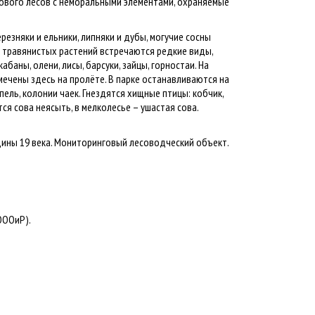
елового лесов с неморальными элементами, охраняемые
резняки и ельники, липняки и дубы, могучие сосны
 травянистых растений встречаются редкие виды,
аны, олени, лисы, барсуки, зайцы, горностаи. На
ечены здесь на пролёте. В парке останавливаются на
ель, колонии чаек. Гнездятся хищные птицы: кобчик,
тся сова неясыть, в мелколесье – ушастая сова.
дины 19 века. Мониторинговый лесоводческий объект.
ОООиР).