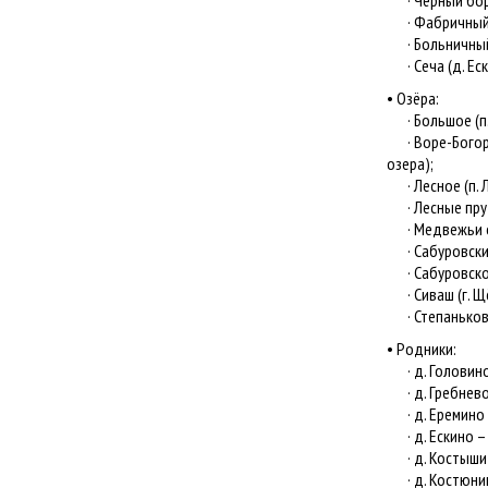
· Чёрный бор 
· Фабричный л
· Больничный 
· Сеча (д. Еск
• Озёра:
· Большое (п.
· Воре-Богород
озера);
· Лесное (п. 
· Лесные пруд
· Медвежьи оз
· Сабуровский 
· Сабуровское 
· Сиваш (г. Щ
· Степаньковс
• Родники:
· д. Головино
· д. Гребнево
· д. Еремино 
· д. Ескино –
· д. Костыши 
· д. Костюнин