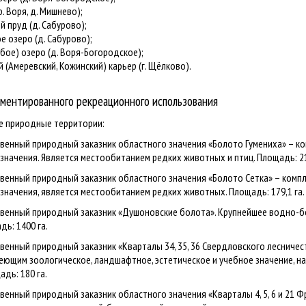
 Воря, д. Мишнево);
 пруд (д. Сабурово);
 озеро (д. Сабурово);
ое) озеро (д. Воря-Богородское);
Амеревский, Кожинский) карьер (г. Щёлково).
аментированного рекреационного использования
ые природные территории:
ственный природный заказник областного значения «Болото Гумениха» – к
значения. Является местообитанием редких животных и птиц. Площадь: 21
ственный природный заказник областного значения «Болото Сетка» – комп
значения, является местообитанием редких животных. Площадь: 179,1 га.
рственный природный заказник «Душоновские болота». Крупнейшее водно-
дь: 1400 га.
ственный природный заказник «Кварталы 34, 35, 36 Свердловского лесниче
еющим зоологическое, ландшафтное, эстетическое и учебное значение, н
адь: 180 га.
ственный природный заказник областного значения «Кварталы 4, 5, 6 и 21 