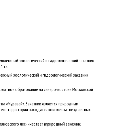
омплексный зоологический и гидрологический заказник
1 га.
лексный зоологический и гидрологический заказник
болотное образование на северо-востоке Московской
ства «Муравей». Заказник является природным
а его территории находятся комплексы гнёзд лесных
Фряновского лесничества» (природный заказник