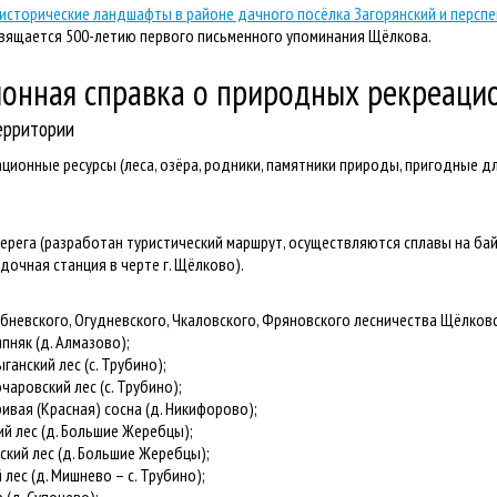
 исторические ландшафты в районе дачного посёлка Загорянский и персп
вящается 500-летию первого письменного упоминания Щёлкова.
нная справка о природных рекреацио
территории
ационные ресурсы (леса, озёра, родники, памятники природы, пригодные 
рега (разработан туристический маршрут, осуществляются сплавы на бай
очная станция в черте г. Щёлково).
невского, Огудневского, Чкаловского, Фряновского лесничества Щёлковс
няк (д. Алмазово);
нский лес (с. Трубино);
ровский лес (с. Трубино);
ая (Красная) сосна (д. Никифорово);
 лес (д. Большие Жеребцы);
ий лес (д. Большие Жеребцы);
ес (д. Мишнево – с. Трубино);