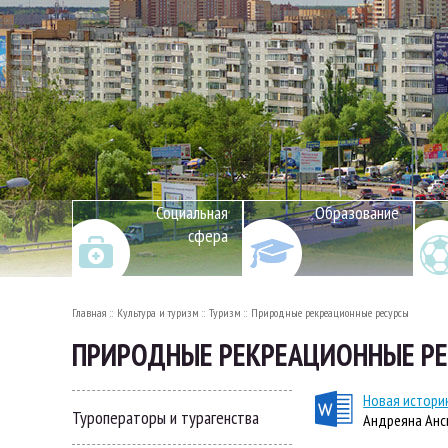
Социальная
Образование
сфера
Главная
Культура и туризм
Туризм
Природные рекреационные ресурсы
ПРИРОДНЫЕ РЕКРЕАЦИОННЫЕ РЕ
Новая истори
Туроператоры и турагенства
Андреяна Анс