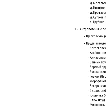
· д. Мосальск
· д. Никифоро
· д. Протасов
· д. Сутоки (п
· с. Трубино 
1.2. Антропогенные р
• Щёлковский (
• Пруды и вод
· Богословско
· Аксёновский 
· Алмазовские
· Банный пруд
· Барский пруд
· Булаковский 
· Горняк (Лесн
· Дорофановск
· Загорянский 
· Здеховский 
· Кирпичка (Ки
· Ключ пруд (
· Мишневские 