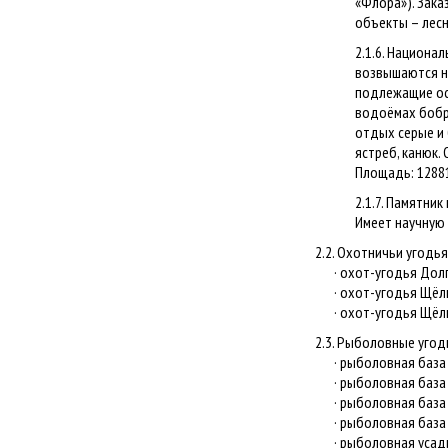
«Флора»). Зака
объекты – лесн
2.1.6. Национа
возвышаются н
подлежащие осо
водоёмах бобро
отдых серые и 
ястреб, канюк.
Площадь: 12881
2.1.7. Памятни
Имеет научную 
2.2. Охотничьи угодья
· охот-угодья Долго
· охот-угодья Щёлк
· охот-угодья Щёлко
2.3. Рыболовные угод
· рыболовная база «
· рыболовная база «
· рыболовная база «
· рыболовная база «У
· рыболовная усадь