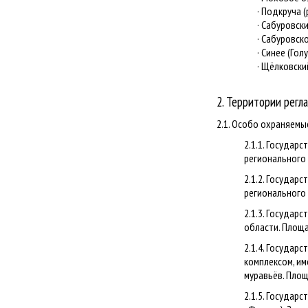
· Подкруча (р.
· Сабуровский
· Сабуровское
· Синее (Голуб
· Щёлковский (
2. Территории регл
2.1. Особо охраняем
2.1.1. Государ
регионального 
2.1.2. Государ
регионального 
2.1.3. Госуда
области. Площа
2.1.4. Государ
комплексом, им
муравьёв. Площ
2.1.5. Государ