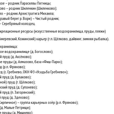
ое – родник Параскевы Пятницы;
во – родник Шиленкин (Шиленково);
о – родник Архистратига Михаила;
равый берег р. Вори) – Чистый родник;
– Серебряный колодец.
екреационные ресурсы (искусственные водохранилища, пруды, пляжи)
Амеревский, Кожинский) карьер (г.п. Щёлково, дайвинг, зимняя рыбалка).
охранилища:
е водохранилище (д. Богослово);
пруд (д. Аксёново);
 пруды (д. Алмазово, база «Фиш-Парк»);
 (р.п. Фряново);
 (с. Гребнево, ОКН ФЗ «Усадьба Гребнево»);
пруд (д. Булаково);
ой) пруд (г. Щёлково);
ий пруд (д. Супонево);
пруд (п. Загорянский);
пруд (д. Здехово);
рпичное) – группа карьерных озёр (р.п. Фряново);
д. Малые Петрищи);
пруды (д. Мишнево);