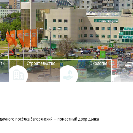
сть
Строительство
Экология
дачного посёлка Загорянский — поместный двор дьяка