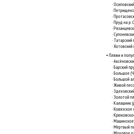
· Осиповский 
· Петрищенски
· Протасовский
· Пруд на р. О
· Рязанцевский
· Супоневский 
· Татарский пр
· Хотовский п
• Пляжи и попу
· Аксёновский 
· Барский пруд
· Большое (Чё
· Большой алм
· Живой песоче
· Здеховский 
· Золотой пляж
· Калашник (р.
· Ковязское 
· Крюковское
· Машинское о
· Мёртвый песо
· Моховое озе