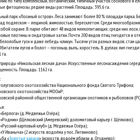
зник по типу комплексный, ботанический, типичный участок соснового и 
ые фитоценозы, редкие виды растений. Площадь: 395,6 га.
льный парк «Лосиный остров». Леса занимают более 80 % площади парка. Бе
ад подлеском – лещиной, жимолостью, бересклетом. Среди многообразия
бой охране. В парке обитают 48 видов млекопитающих, среди них лоси, каб
вые плотины и ондатровые хатки. Почти 200 видов птиц гнездятся и отм
белолобые гуси и даже лебедь-кликун. Тысячи уток разных видов, стаи цап
 Обитатели лугов и болот – погоныш, выпь, коростель. В дуплах лип гнезди
 га.
к природы «Никольская лесная дача». Искусственные лесонасаждения сере
ценность. Площадь: 1162 га.
:
луговского охотохозяйства Национального фонда Святого Трифона;
овского охотохозяйства МООиР;
вской районной общественной организации охотников и рыболовов (Р
ья:
Берлога» (д. Медвежьи Озёра);
Родник» (Щёлковский (Амеревский) доломитовый карьер г. Щёлково);
Русский карповый клуб» (д. Медвежьи Озёра);
 Иваныча» (2 искусств. водоёма у пос. Литвиново);
ба «
Золотые караси
» (искусств. водоём вблизи д. Огуднево);