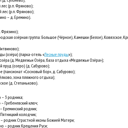
(д. Супонево);
ес (р.п. Фряново);
лес (р.п. Фряново);
ино – д. Еремино).
 Фрязино);
ская озёрная группа: Большое (Чёрное), Камешки (Белое), Ковязское, Кр
Литвиново);
ы (озёра) (парка-отель «
Лесные пруды
»);
ёра (д. Медвежьи Озёра, база отдыха «Медвежьи Озёра»);
пруд (озеро) (д. Сабурово);
(пансионат «Сосновый бор», д. Сабурово);
ёлково, зона пляжного отдыха);
кое (д. Степаньково).
 – 3 родника;
 – Гребеневский ключ;
– Ереминский родник;
 Пятницкий колодчик;
– родник Страстной иконы Божией Матери;
о – родник Крещения Руси;