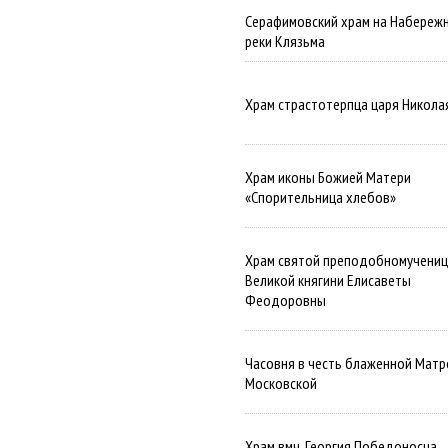
Серафимовский храм на Набереж
реки Клязьма
Храм страстотерпца царя Никола
Храм иконы Божией Матери
«Спорительница хлебов»
Храм святой преподобномучени
Великой княгини Елисаветы
Феодоровны
Часовня в честь блаженной Мат
Московской
Храм вмч. Георгия Победоносца