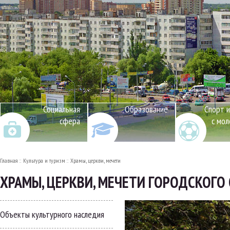
Социальная
Образование
Спорт и
сфера
с мо
Главная
Культура и туризм
Храмы, церкви, мечети
ХРАМЫ, ЦЕРКВИ, МЕЧЕТИ ГОРОДСКОГО
Объекты культурного наследия