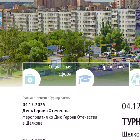
Социальная
Образование
сфера
Главная
Новости
Турнир памяти
04.1
04.12.2025
День Героев Отечества
Мероприятия ко Дню Героев Отечества
ТУР
в Щёлкове.
Щелков