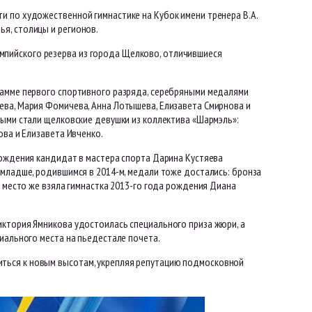
 по художественной гимнастике на Кубок имени тренера В.А.
я, столицы и регионов.
пийского резерва из города Щелково, отличившиеся
рамме первого спортивного разряда, серебряными медалями
ева, Мария Фомичева, Анна Лотышева, Елизавета Смирнова и
выми стали щелковские девушки из коллектива «Шармэль»:
ова и Елизавета Ивченко.
рождения кандидат в мастера спорта Дарина Кустяева
омладше, родившимся в 2014-м, медали тоже достались: бронза
е место же взяла гимнастка 2013-го года рождения Диана
иктория Ямникова удостоилась специального приза жюри, а
иального места на пьедестале почета.
ться к новым высотам, укрепляя репутацию подмосковной