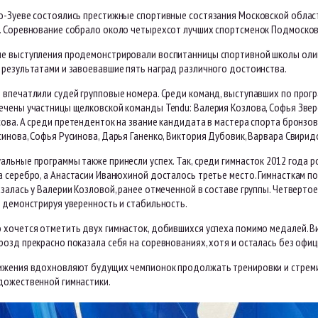
о-Зуеве состоялись престижные спортивные состязания Московской области
. Соревнование собрало около четырехсот лучших спортсменок Подмосковь
е выступления продемонстрировали воспитанницы спортивной школы олим
 результатами и завоевавшие пять наград различного достоинства.
 впечатлили судей групповые номера. Среди команд, выступавших по прог
ечены участницы щелковской команды Tendu: Валерия Козлова, Софья Звер
ова. А среди претенденток на звание кандидата в мастера спорта бронзо
инова, Софья Русинова, Дарья Ганенко, Виктория Дубовик, Варвара Свирид
альные программы также принесли успех. Так, среди гимнасток 2012 года 
 серебро, а Анастасии Иванюхиной досталось третье место. Гимнасткам п
залась у Валерии Козловой, ранее отмеченной в составе группы. Четверто
 демонстрируя уверенность и стабильность.
 хочется отметить двух гимнасток, добившихся успеха помимо медалей. В
озд прекрасно показала себя на соревнованиях, хотя и осталась без офиц
ижения вдохновляют будущих чемпионок продолжать тренировки и стреми
дожественной гимнастики.