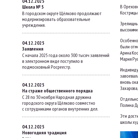
04.12.2025
В Орехов
Школа № 5
Кострицы
В городском округе Щёлково продолжают
модернизировать образовательные
Зрелищны
учреждения.
высокими
Особенно
04.12.2025
были отм
Заявления
Арина Кос
С начала 2025 года около 300 тысяч заявлений
Мария Рус
в электронном виде поступило в
подмосковный Росреестр.
Индивиду
завоевала
вновь ока
04.12.2025
Захарова,
На страже общественного порядка
С 28 по 30 ноября Народная дружина
Отдельно
городского округа Щёлково совместно
Полина Др
с сотрудниками органов внутренних дел.
Эти дост
школы ху
04.12.2025
Новогодняя традиция