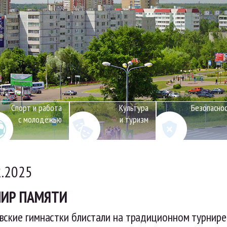
Спорт и работа
Культура
Безопасно
с молодёжью
и туризм
2.2025
НИР ПАМЯТИ
ские гимнастки блистали на традиционном турнире 